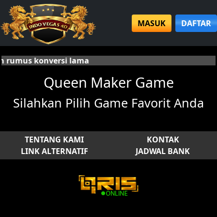
MASUK
DAFTAR
 rumus konversi lama
Queen Maker Game
Silahkan Pilih Game Favorit Anda
TENTANG KAMI
KONTAK
LINK ALTERNATIF
JADWAL BANK