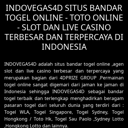
INDOVEGAS4D SITUS BANDAR
TOGEL ONLINE - TOTO ONLINE
- SLOT DAN LIVE CASINO
TERBESAR DAN TERPERCAYA DI
INDONESIA
INDOVEGAS4D adalah situs bandar togel online ,agen
slot dan live casino terbesar dan terpercaya yang
merupakan bagian dari 4DPRIZE GROUP .Permainan
togel online sangat digemari dari jaman ke jaman di
Indonesia sehingga INDOVEGAS4D sebagai bandar
togel terbaik dan terlengkap menghadirkan beragam
pasaran togel dari seluruh dunia yang terdiri dari :
Togel WLA, Togel Singapore, Togel Sydney, Togel
Hongkong / Toto Hk, Togel Sau Paolo ,Sydney Lotto
,Hongkong Lotto dan lainnya.